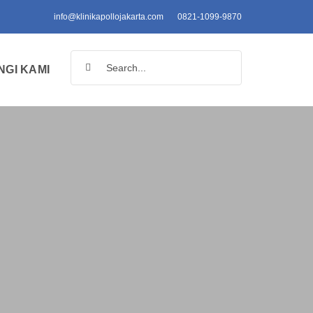
info@klinikapollojakarta.com
0821-1099-9870
Search
GI KAMI
for: