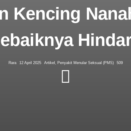
n Kencing Nanah
ebaiknya Hindar
Rara
12 April 2025
Artikel
,
Penyakit Menular Seksual (PMS)
509