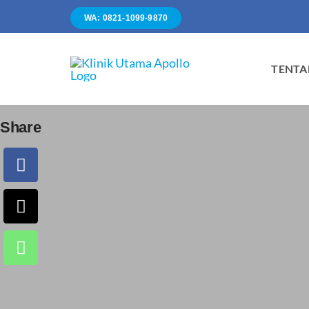
Skip
WA: 0821-1099-9870
to
content
TENTA
Share