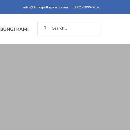
info@klinikapollojakarta.com
0821-1099-9870
Search
BUNGI KAMI
for: