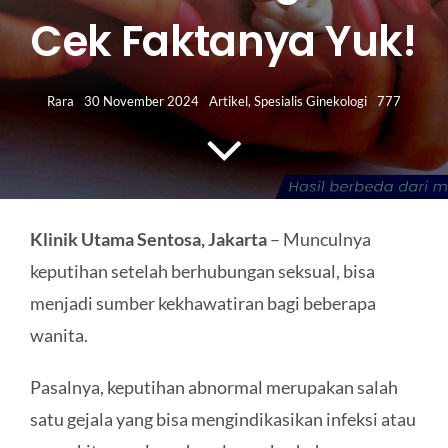
HUBUNGI KAMI
Cek Faktanya Yuk!
Search
for:
Rara
30 November 2024
Artikel
,
Spesialis Ginekologi
777
Klinik Utama Sentosa, Jakarta
– Munculnya
keputihan setelah berhubungan seksual, bisa
menjadi sumber kekhawatiran bagi beberapa
wanita.
Pasalnya, keputihan abnormal merupakan salah
satu gejala yang bisa mengindikasikan infeksi atau