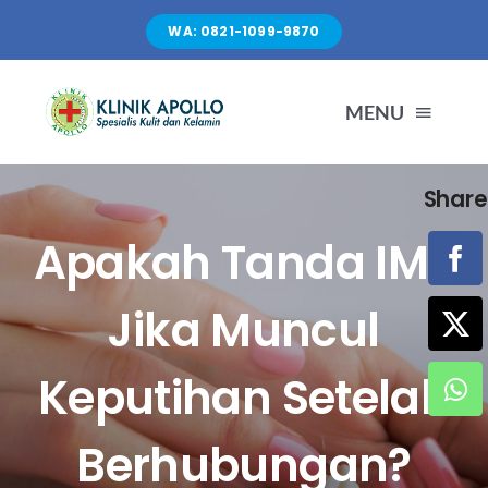
Skip
WA: 0821-1099-9870
to
content
MENU
Share
TENTANG KAMI
Apakah Tanda IMS
LAYANAN
Jika Muncul
FASILITAS
Keputihan Setelah
ARTIKEL
Berhubungan?