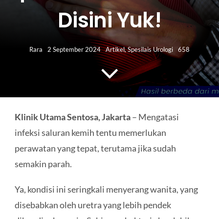
HUBUNGI KAMI
Disini Yuk!
Search
for:
Rara
2 September 2024
Artikel
,
Spesilais Urologi
658
Klinik Utama Sentosa, Jakarta
– Mengatasi
infeksi saluran kemih tentu memerlukan
perawatan yang tepat, terutama jika sudah
semakin parah.
Ya, kondisi ini seringkali menyerang wanita, yang
disebabkan oleh uretra yang lebih pendek