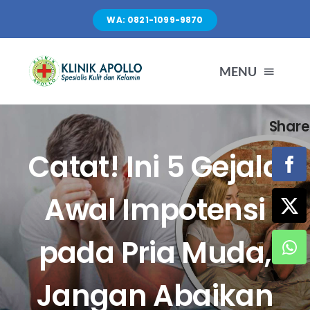
Skip
WA: 0821-1099-9870
to
content
MENU
Share
TENTANG KAMI
Catat! Ini 5 Gejala
LAYANAN
Awal Impotensi
FASILITAS
pada Pria Muda,
ARTIKEL
Jangan Abaikan