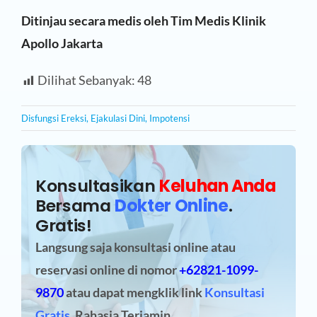
Ditinjau secara medis oleh Tim Medis Klinik
Apollo Jakarta
Dilihat Sebanyak:
48
Disfungsi Ereksi
,
Ejakulasi Dini
,
Impotensi
Konsultasikan
Keluhan Anda
Bersama
Dokter Online
.
Gratis!
Langsung saja konsultasi online atau
reservasi online
di nomor
+62821-1099-
9870
atau dapat mengklik link
Konsultasi
Gratis
. Rahasia Terjamin.