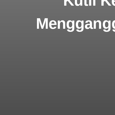
Kutil K
Menggangg