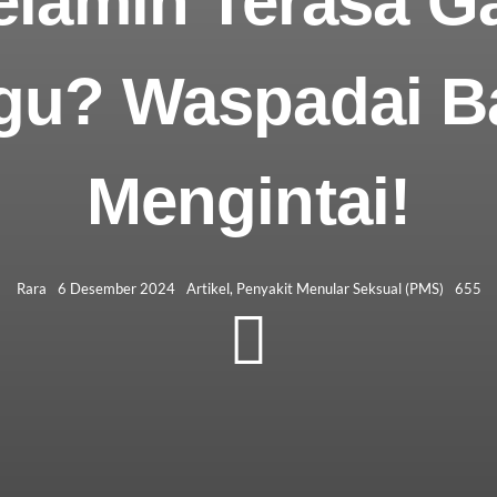
elamin Terasa G
u? Waspadai B
Mengintai!
Rara
6 Desember 2024
Artikel
,
Penyakit Menular Seksual (PMS)
655