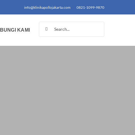
info@klinikapollojakarta.com
0821-1099-9870
Search
BUNGI KAMI
for: