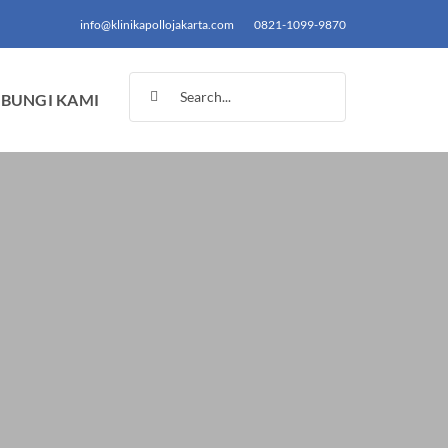
info@klinikapollojakarta.com
0821-1099-9870
Search
BUNGI KAMI
for: