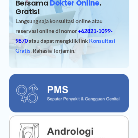
Bersama
Dokter Online
.
Gratis!
Langsung saja konsultasi online atau
reservasi online
di nomor
+62821-1099-
9870
atau dapat mengklik link
Konsultasi
Gratis
. Rahasia Terjamin.