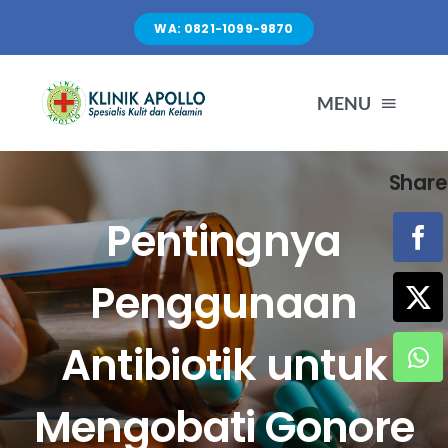
Skip
WA: 0821-1099-9870
to
content
MENU
Share
TENTANG KAMI
Pentingnya
LAYANAN
Penggunaan
FASILITAS
Antibiotik untuk
ARTIKEL
Mengobati Gonore