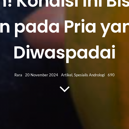
! Kondisi Ini Bis
n pada Pria yan
Diwaspadai
Rara
20 November 2024
Artikel
,
Spesialis Andrologi
690