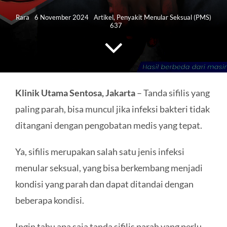
HUBUNGI KAMI
Rara
6 November 2024
Artikel
,
Penyakit Menular Seksual (PMS)
637
Search
for:
Klinik Utama Sentosa, Jakarta
– Tanda sifilis yang
paling parah, bisa muncul jika infeksi bakteri tidak
ditangani dengan pengobatan medis yang tepat.
Ya, sifilis merupakan salah satu jenis infeksi
menular seksual, yang bisa berkembang menjadi
kondisi yang parah dan dapat ditandai dengan
beberapa kondisi.
Ingin tahu apa saja tanda sifilis parah yang perlu