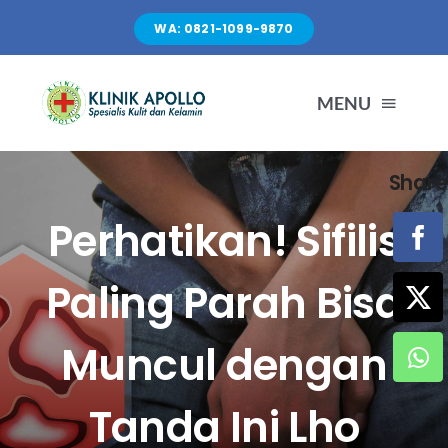
Skip
WA: 0821-1099-9870
to
content
MENU
Share
TENTANG KAMI
Perhatikan! Sifilis
LAYANAN
Paling Parah Bisa
FASILITAS
Muncul dengan
ARTIKEL
Tanda Ini Lho