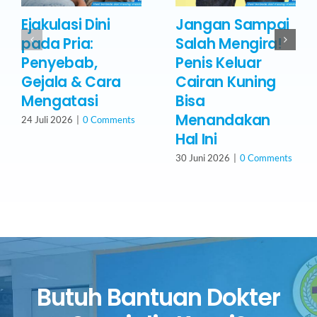
Ejakulasi Dini
Jangan Sampai
pada Pria:
Salah Mengira!
Penyebab,
Penis Keluar
Gejala & Cara
Cairan Kuning
Mengatasi
Bisa
Menandakan
24 Juli 2026
|
0 Comments
Hal Ini
30 Juni 2026
|
0 Comments
Butuh Bantuan Dokter