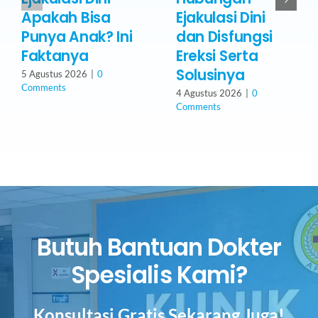
Apakah Bisa
Ejakulasi Dini
Punya Anak? Ini
dan Disfungsi
Faktanya
Ereksi Serta
Solusinya
5 Agustus 2026
|
0
Comments
4 Agustus 2026
|
0
Comments
Butuh Bantuan Dokter
Spesialis Kami?
Konsultasi Gratis Sekarang Juga!