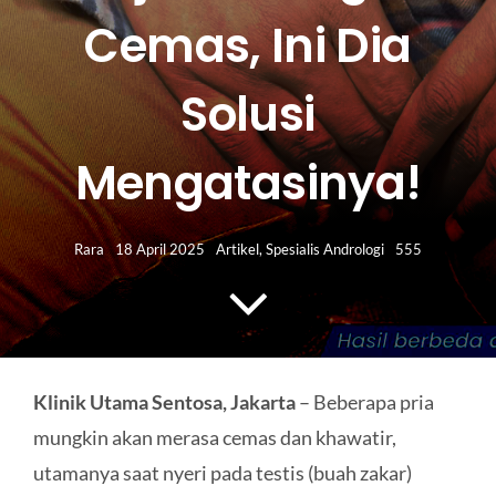
HUBUNGI KAMI
Cemas, Ini Dia
Search
Solusi
for:
Mengatasinya!
Rara
18 April 2025
Artikel
,
Spesialis Andrologi
555
Klinik Utama Sentosa, Jakarta
– Beberapa pria
mungkin akan merasa cemas dan khawatir,
utamanya saat nyeri pada testis (buah zakar)