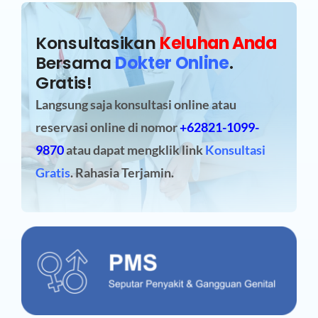
Konsultasikan
Keluhan Anda
Bersama
Dokter Online
.
Gratis!
Langsung saja konsultasi online atau
reservasi online
di nomor
+62821-1099-
9870
atau dapat mengklik link
Konsultasi
Gratis
. Rahasia Terjamin.