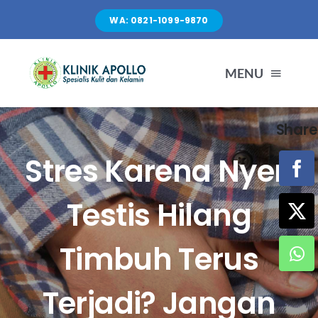
Skip
WA: 0821-1099-9870
to
content
MENU
Share
TENTANG KAMI
Stres Karena Nyeri
LAYANAN
Testis Hilang
FASILITAS
Timbuh Terus
ARTIKEL
Terjadi? Jangan