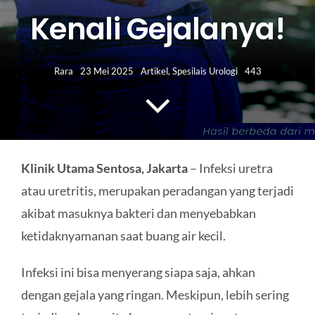
HUBUNGI KAMI
Kenali Gejalanya!
Search
for:
Rara
23 Mei 2025
Artikel
,
Spesilais Urologi
443
Klinik Utama Sentosa, Jakarta
– Infeksi uretra
atau uretritis, merupakan peradangan yang terjadi
akibat masuknya bakteri dan menyebabkan
ketidaknyamanan saat buang air kecil.
Infeksi ini bisa menyerang siapa saja, ahkan
dengan gejala yang ringan. Meskipun, lebih sering