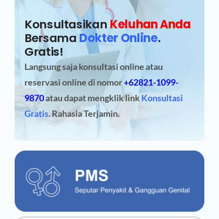
Konsultasikan
Keluhan Anda
Bersama
Dokter Online
.
Gratis!
Langsung saja konsultasi online atau
reservasi online
di nomor
+62821-1099-
9870
atau dapat mengklik link
Konsultasi
Gratis
. Rahasia Terjamin.