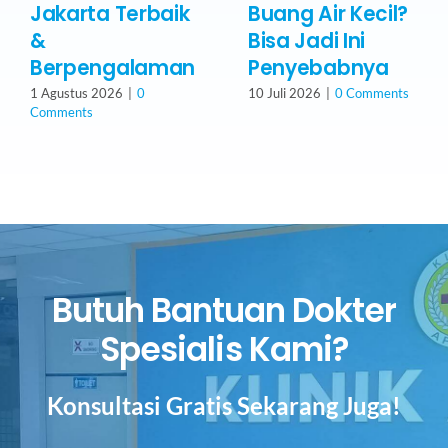
Jakarta Terbaik
Buang Air Kecil?
&
Bisa Jadi Ini
Berpengalaman
Penyebabnya
1 Agustus 2026
|
0
10 Juli 2026
|
0 Comments
Comments
Butuh Bantuan Dokter
Spesialis Kami?
Konsultasi Gratis Sekarang Juga!