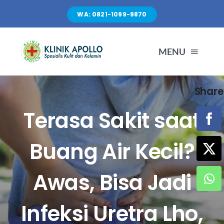
Skip
WA: 0821-1099-9870
to
content
MENU
Share
TENTANG KAMI
Terasa Sakit saat
LAYANAN
Buang Air Kecil?
FASILITAS
Awas, Bisa Jadi
ARTIKEL
Infeksi Uretra Lho,