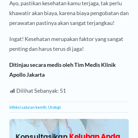
Ayo, pastikan kesehatan kamu terjaga, tak perlu
khawatir akan biaya, karena biaya pengobatan dan
perawatan pastinya akan sangat terjangkau!
Ingat! Kesehatan merupakan faktor yang sangat
penting dan harus terus di jaga!
Ditinjau secara medis oleh Tim Medis Klinik
Apollo Jakarta
Dilihat Sebanyak:
51
infeksi saluran kemih
,
Urologi
Konsultasikan
Keluhan Anda