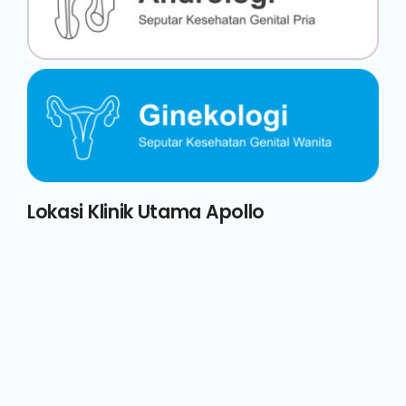
Lokasi Klinik Utama Apollo