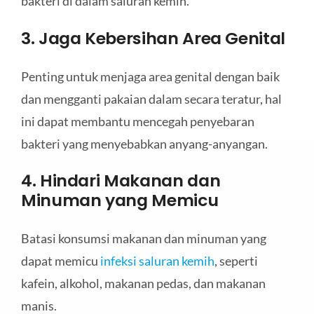
bakteri di dalam saluran kemih.
3. Jaga Kebersihan Area Genital
Penting untuk menjaga area genital dengan baik
dan mengganti pakaian dalam secara teratur, hal
ini dapat membantu mencegah penyebaran
bakteri yang menyebabkan anyang-anyangan.
4. Hindari Makanan dan
Minuman yang Memicu
Batasi konsumsi makanan dan minuman yang
dapat memicu
infeksi saluran kemih
, seperti
kafein, alkohol, makanan pedas, dan makanan
manis.