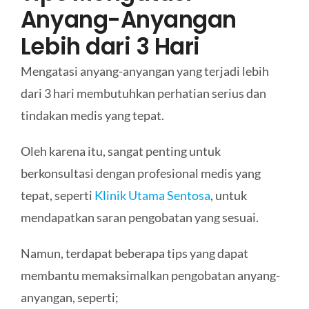
Anyang-Anyangan
Lebih dari 3 Hari
Mengatasi anyang-anyangan yang terjadi lebih
dari 3 hari membutuhkan perhatian serius dan
tindakan medis yang tepat.
Oleh karena itu, sangat penting untuk
berkonsultasi dengan profesional medis yang
tepat, seperti
Klinik Utama Sentosa
, untuk
mendapatkan saran pengobatan yang sesuai.
Namun, terdapat beberapa tips yang dapat
membantu memaksimalkan pengobatan anyang-
anyangan, seperti;