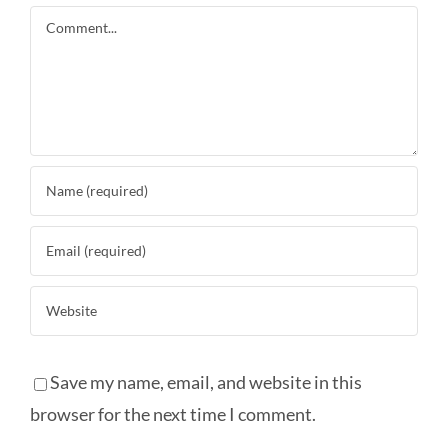
Comment
Save my name, email, and website in this
browser for the next time I comment.