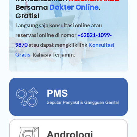
Bersama
Dokter Online
.
Gratis!
Langsung saja konsultasi online atau
reservasi online
di nomor
+62821-1099-
9870
atau dapat mengklik link
Konsultasi
Gratis
. Rahasia Terjamin.