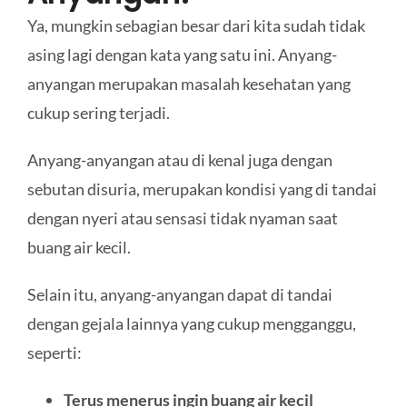
Ya, mungkin sebagian besar dari kita sudah tidak
asing lagi dengan kata yang satu ini. Anyang-
anyangan merupakan masalah kesehatan yang
cukup sering terjadi.
Anyang-anyangan atau di kenal juga dengan
sebutan disuria, merupakan kondisi yang di tandai
dengan nyeri atau sensasi tidak nyaman saat
buang air kecil.
Selain itu, anyang-anyangan dapat di tandai
dengan gejala lainnya yang cukup mengganggu,
seperti:
Terus menerus ingin buang air kecil