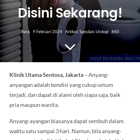
HUBUNGI KAMI
Disini Sekarang!
Search
for:
Rara
9 Februari 2024
Artikel
,
Spesilais Urologi
860
Klinik Utama Sentosa, Jakarta
– Anyang-
anyangan adalah kondisi yang cukup umum
terjadi, dan dapat di alami oleh siapa saja, baik
pria maupun wanita.
Anyang-ayangan biasanya dapat sembuh dalam
waktu satu sampai 3 hari. Namun, bila anyang-