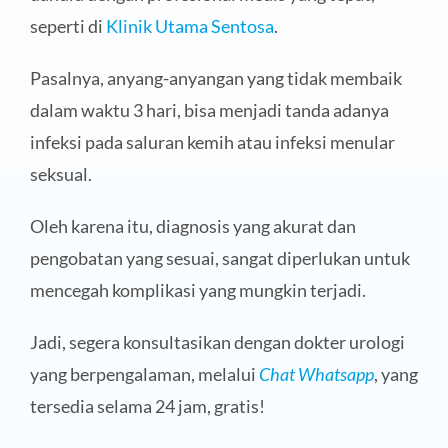
seperti di
Klinik Utama Sentosa
.
Pasalnya, anyang-anyangan yang tidak membaik
dalam waktu 3 hari, bisa menjadi tanda adanya
infeksi pada saluran kemih atau infeksi menular
seksual.
Oleh karena itu, diagnosis yang akurat dan
pengobatan yang sesuai, sangat diperlukan untuk
mencegah komplikasi yang mungkin terjadi.
Jadi, segera konsultasikan dengan dokter urologi
yang berpengalaman, melalui
Chat Whatsapp
, yang
tersedia selama 24 jam, gratis!