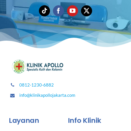
0812-1230-6882
info@klinikapollojakarta.com
Layanan
Info Klinik