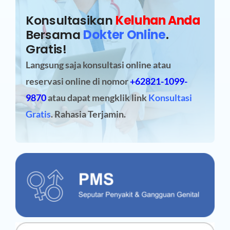
Konsultasikan
Keluhan Anda
Bersama
Dokter Online
.
Gratis!
Langsung saja konsultasi online atau
reservasi online
di nomor
+62821-1099-
9870
atau dapat mengklik link
Konsultasi
Gratis
. Rahasia Terjamin.