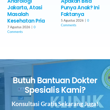
Andrologi
Apakah Bisa
Jakarta, Atasi
Punya Anak? Ini
Masalah
Faktanya
Kesehatan Pria
5 Agustus 2026
|
0
Comments
7 Agustus 2026
|
0
Comments
Butuh Bantuan Dokter
Spesialis Kami?
Konsultasi Gratis Sekarang Juga!