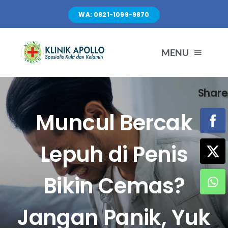
Skip
WA: 0821-1099-9870
to
content
MENU
Share
TENTANG KAMI
Muncul Bercak
LAYANAN
Lepuh di Penis
FASILITAS
Bikin Cemas?
ARTIKEL
Jangan Panik, Yuk