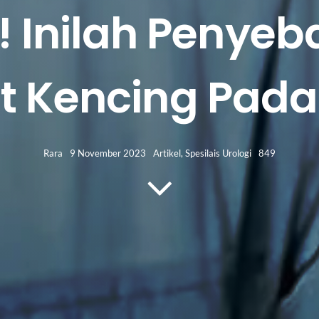
i! Inilah Peny
t Kencing Pada
Rara
9 November 2023
Artikel
,
Spesilais Urologi
849