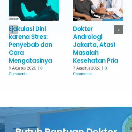
Ejakulasi Dini
Dokter
karena Stres:
Andrologi
Penyebab dan
Jakarta, Atasi
Cara
Masalah
Mengatasinya
Kesehatan Pria
9 Agustus 2026
|
0
7 Agustus 2026
|
0
Comments
Comments