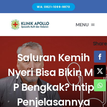
Skip
WA: 0821-1099-9870
to
content
MENU
Share
TENTANG KAMI
Saluran Kemih
LAYANAN
Nyeri Bisa Bikin Mr.
FASILITAS
P Bengkak? Intip
ARTIKEL
Penjelasannya